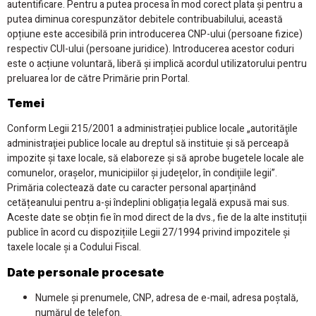
autentificare. Pentru a putea procesa în mod corect plata și pentru a
putea diminua corespunzător debitele contribuabilului, această
opțiune este accesibilă prin introducerea CNP-ului (persoane fizice)
respectiv CUI-ului (persoane juridice). Introducerea acestor coduri
este o acțiune voluntară, liberă și implică acordul utilizatorului pentru
preluarea lor de către Primărie prin Portal.
Temei
Conform Legii 215/2001 a administrației publice locale „autorităţile
administraţiei publice locale au dreptul să instituie şi să perceapă
impozite şi taxe locale, să elaboreze şi să aprobe bugetele locale ale
comunelor, oraşelor, municipiilor şi judeţelor, în condiţiile legii”.
Primăria colectează date cu caracter personal aparținând
cetățeanului pentru a-și îndeplini obligația legală expusă mai sus.
Aceste date se obțin fie în mod direct de la dvs., fie de la alte instituții
publice în acord cu dispozițiile Legii 27/1994 privind impozitele și
taxele locale și a Codului Fiscal.
Date personale procesate
Numele și prenumele, CNP, adresa de e-mail, adresa poștală,
numărul de telefon.