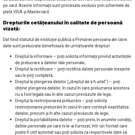
pe card. Aceste informații sunt procesate exclusiv prin schemele de
plată VISA și Mastercard.
Drepturile cetățeanului în calitate de persoană
vizată:
Dat fiind statutul de instituție publică a Primăriei persoana ale cărei
date sunt prelucrate beneficiază de următoarele drepturi:
Dreptul la informare – poți solicita informații privind activitățile
de prelucrare a datelor tale personale;
Dreptul la rectificare – poți rectifica datele personale inexacte
sau le poți completa;
Dreptul la ștergerea datelor („dreptul de a fi uitat”) – poți
obține ștergerea datelor, în cazul în care prelucrarea acestora
nu a fost legală sau în alte cazuri prevăzute de lege;
Dreptul la restricționarea prelucrării – poți solicita
restricționarea prelucrării în cazul în care contești exactitatea
datelor, precum și în alte cazuri prevăzute de lege;
Dreptul la portabilitatea datelor – poți primi, în anumite condiții,
datele personale pe care ni le-ai furnizat, într-un format care
poate fi citit automat sau poți solicita ca respectivele date să