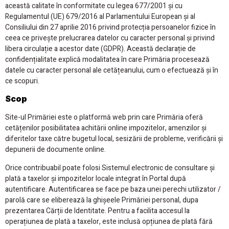
această calitate în conformitate cu legea 677/2001 și cu
Regulamentul (UE) 679/2016 al Parlamentului European și al
Consiliului din 27 aprilie 2016 privind protecția persoanelor fizice în
ceea ce privește prelucrarea datelor cu caracter personal și privind
libera circulație a acestor date (GDPR). Această declarație de
confidențialitate explică modalitatea în care Primăria procesează
datele cu caracter personal ale cetățeanului, cum o efectuează și în
ce scopuri.
Scop
Site-ul Primăriei este o platformă web prin care Primăria oferă
cetățenilor posibilitatea achitării online impozitelor, amenzilor și
diferitelor taxe către bugetul local, sesizării de probleme, verificării și
depunerii de documente online.
Orice contribuabil poate folosi Sistemul electronic de consultare și
plată a taxelor și impozitelor locale integrat în Portal după
autentificare. Autentificarea se face pe baza unei perechi utilizator /
parolă care se eliberează la ghișeele Primăriei personal, dupa
prezentarea Cărții de Identitate. Pentru a facilita accesul la
operațiunea de plată a taxelor, este inclusă opțiunea de plată fără