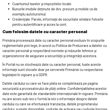
Cuantumul taxelor și impozitelor locale.
Bunurile imobile deținute de dvs. precum și mobile ca de
exemplu autoturismul.
Credențiale: Parole, informații de securitate similare folosite
pentru autentificare și acces la cont.
Cum folosim datele cu caracter personal
Primăria procesează date cu caracter personal exclusiv în scopurile
reglementate prin lege, în acord cu Politica de Prelucrare a datelor cu
caracter personal și respectând normele și măsurile tehnice și
organizatorice de asigurare a securității și integrității acestora.
În Portal nu se stochează date cu caracter personal, toate aceste
informații sunt stocate doar pe serverele Primăriei cu respectarea
legislației în vigoare și a GDPR.
Datele cardului cu care se face plata se completează pe pagina
securizată a procesatorului de plăți online. Confidențialitatea acestor
date este garantată de standardele internaționale în vigoare. Primăria
nu are acces sub nici o formă la nici o informație despre datele
cardului cu care se efectuează tranzacția, datele proprietarului
cardului, sumele disponibile, codurile de activare sau codurile înscrise